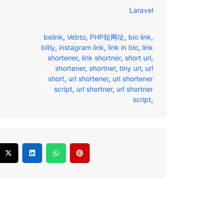
Laravel
belink
,
Vebto
,
PHP短网址
,
bio link
,
bitly
,
instagram link
,
link in bio
,
link
shortener
,
link shortner
,
short url
,
shortener
,
shortner
,
tiny url
,
url
short
,
url shortener
,
url shortener
script
,
url shortner
,
url shortner
script
,