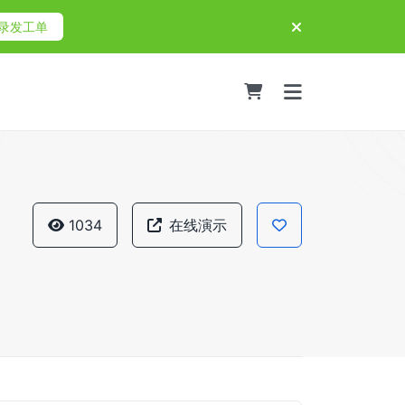
录发工单
1034
在线演示