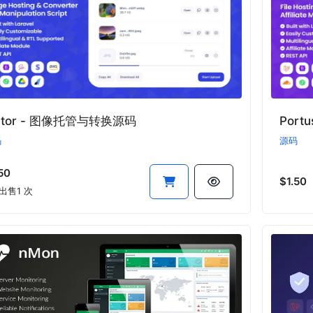
ictor - 图像托管与转换源码
Port
码
源码
50
$1.50
出售1 次