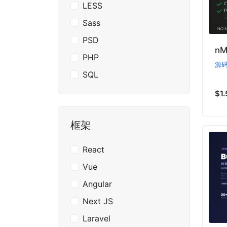
LESS
Sass
PSD
n
PHP
源
SQL
$1.
框架
React
Vue
Angular
Next JS
Laravel