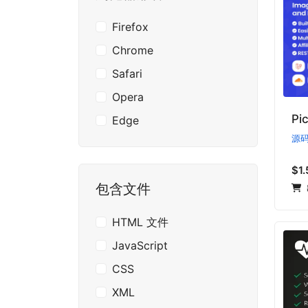
Firefox
Chrome
Safari
Opera
P
Edge
源
$1.
包含文件
HTML 文件
JavaScript
CSS
XML