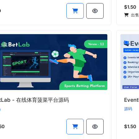
$1.50
0
出售
etLab - 在线体育菠菜平台源码
码
源码
50
$1.50