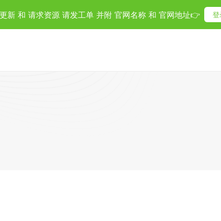
更新 和 请求资源 请发工单 并附 官网名称 和 官网地址👉
登
)